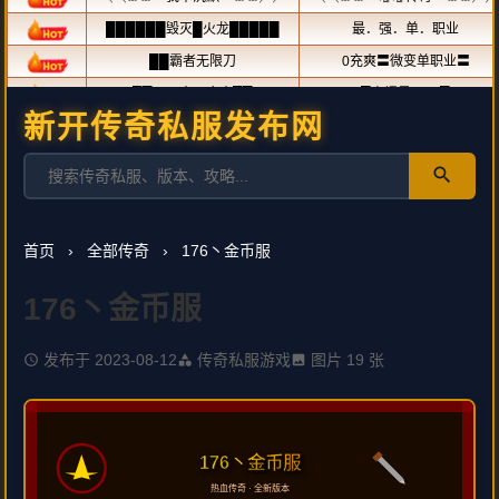
新开传奇私服发布网
search
首页
›
全部传奇
›
176丶金币服
176丶金币服
发布于 2023-08-12
传奇私服游戏
图片 19 张
schedule
category
image
176丶金币服
热血传奇 · 全新版本