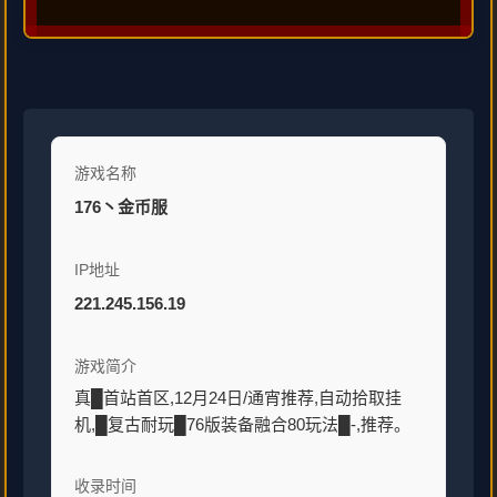
游戏名称
176丶金币服
IP地址
221.245.156.19
游戏简介
真█首站首区,12月24日/通宵推荐,自动拾取挂
机,█复古耐玩█76版装备融合80玩法█-,推荐。
收录时间