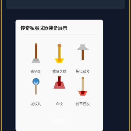
传奇私服武器装备展示
青铜剑
裁决之杖
炼狱战斧
龙纹剑
血饮
骨玉权杖
关注我们