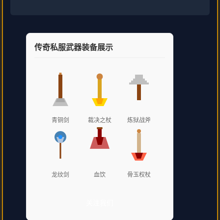
传奇私服武器装备展示
青铜剑
裁决之杖
炼狱战斧
龙纹剑
血饮
骨玉权杖
关注我们