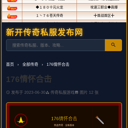
新开传奇私服发布网
search
首页
›
全部传奇
›
176情怀合击
176情怀合击
发布于 2023-06-30
传奇私服游戏
图片 12 张
schedule
category
image
176情怀合击
热血传奇 · 全新版本