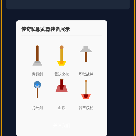
传奇私服武器装备展示
青铜剑
裁决之杖
炼狱战斧
龙纹剑
血饮
骨玉权杖
关注我们