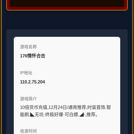
游戏名称
176情怀合击
IP地址
110.2.75.204
游戏简介
10倍货币充值,12月24日/通宵推荐,时装首饰.智
能刷,◣无坑·终极好爆·可白嫖.◢-,推荐。
收录时间